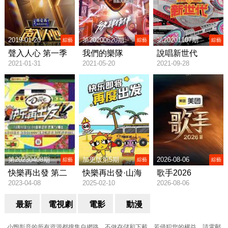
2019-01-20
第20200620期
第20201107期
綜藝
綜藝
綜藝
聲入人心 第一季
我們的樂隊
說唱新世代
2021-01-31
2021-05-20
2021-09-28
第20230408期
加更版第5期
2026-08-06
綜藝
綜藝
綜藝
快樂再出發 第二
快樂再出發·山海
歌手2026
2023-04-08
2025-02-10
2026-08-06
季
季
最新
電視劇
電影
動漫
小鴨影音的所有資源都搜集自網路，不做存儲和下載，若侵犯您的權益，請電郵