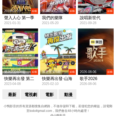
2019-01-20
第20200620期
第20201107期
綜藝
綜藝
綜藝
聲入人心 第一季
我們的樂隊
說唱新世代
2021-01-31
2021-05-20
2021-09-28
第20230408期
加更版第5期
2026-08-06
綜藝
綜藝
綜藝
快樂再出發 第二
快樂再出發·山海
歌手2026
2023-04-08
2025-02-10
2026-08-06
季
季
最新
電視劇
電影
動漫
小鴨影音的所有資源都搜集自網路，不做存儲和下載，若侵犯您的權益，請電郵
至todo#gmail.com，我們會在48小時內處理！
@小鴨影音