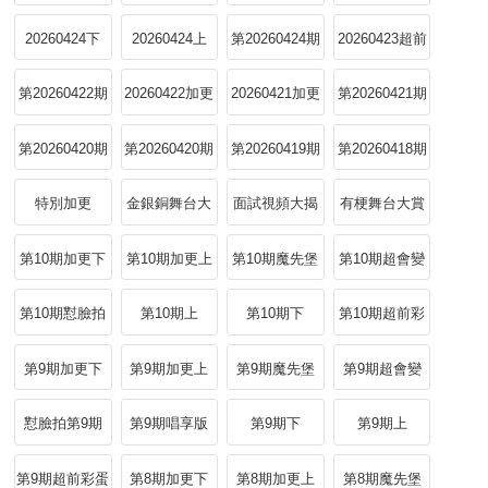
魔先堡
堡
變
拍
20260424下
20260424上
第20260424期
20260423超前
唱享版
彩蛋
第20260422期
20260422加更
20260421加更
第20260421期
加更下
加更上
第20260420期
第20260420期
第20260419期
第20260418期
魔力sir陪看
魔先堡
超會變
懟臉拍
特別加更
金銀銅舞台大
面試視頻大揭
有梗舞台大賞
賞
祕
第10期加更下
第10期加更上
第10期魔先堡
第10期超會變
第10期懟臉拍
第10期上
第10期下
第10期超前彩
蛋
第9期加更下
第9期加更上
第9期魔先堡
第9期超會變
懟臉拍第9期
第9期唱享版
第9期下
第9期上
第9期超前彩蛋
第8期加更下
第8期加更上
第8期魔先堡