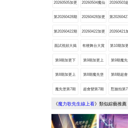
彩蛋
20260505加更
20260504魔仙
2026050
堡
變
第20260428期
20260428加更
第202604
加更上
魔先堡
第20260422期
20260422加更
2026042
加更下
面試視頻大揭
有梗舞台大賞
第10期加
祕
第9期加更下
第9期加更上
第9期魔
第8期加更上
第8期魔先堡
第8期超
魔先堡第7期
超會變第7期
懟臉拍第
《
魔力歌先生線上看
》類似綜藝推薦