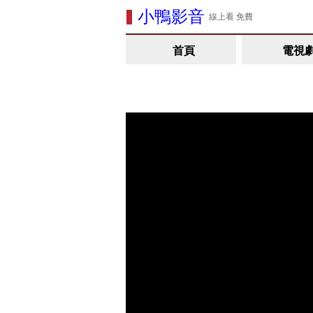
小鴨影音
線上看 免費
首頁
電視