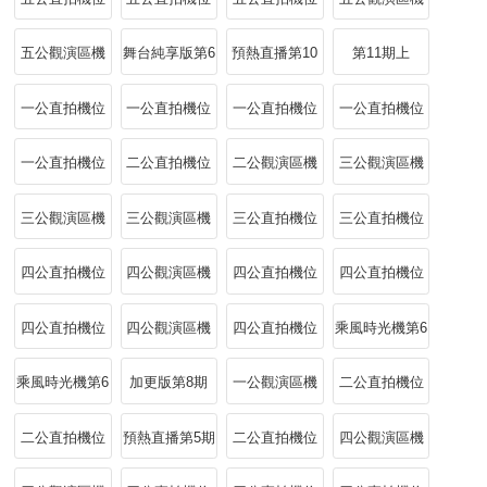
上心引力
上酷颯唱跳
上懷舊風
位上淡淡唐藝
五公觀演區機
舞台純享版第6
預熱直播第10
第11期上
昕
位上淡淡唐藝
期
期
一公直拍機位
一公直拍機位
一公直拍機位
一公直拍機位
昕黃燦燦
下徐夢潔共情
下曾沛慈陪你
上徐夢潔直拍
下張月直拍互
一公直拍機位
二公直拍機位
二公觀演區機
三公觀演區機
觀演
動
上直擊曾沛慈
上張月故事感
位下姐姐們
位中發狠了！
三公觀演區機
三公觀演區機
三公直拍機位
三公直拍機位
現場
拉滿
《達拉崩吧》
張月團
位下李小冉唐
位上姐姐們邀
上張月沉浸聽
上陳瑤入戲跟
四公直拍機位
四公觀演區機
四公直拍機位
四公直拍機位
藝昕
你一起
唱
上陳瑤溫柔戲
位中安崎莊法
中黃燦燦走心
中陳瑤沉浸式
四公直拍機位
四公觀演區機
四公直拍機位
乘風時光機第6
腔
被
中張月溫柔治
位下代斯沉浸
下張月唱盡遺
期
乘風時光機第6
加更版第8期
一公觀演區機
二公直拍機位
癒
聆聽
憾
期李小冉唐藝
位上搭子已就
下張月霸氣回
二公直拍機位
預熱直播第5期
二公直拍機位
四公觀演區機
昕歡喜「冤
位
應
下糖度超標
下曾沛慈風格
位上唐藝昕跟