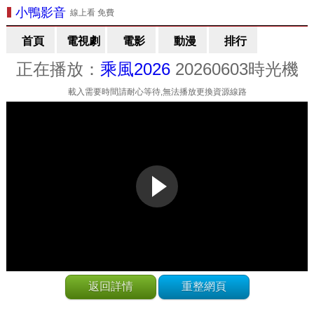
小鴨影音
線上看 免費
首頁
電視劇
電影
動漫
排行
正在播放：
乘風2026
20260603時光機
載入需要時間請耐心等待,無法播放更換資源線路
返回詳情
重整網頁