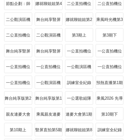
上張月沉浸聽
期
期
位上姐姐們邀
節點企劃：師
娜就聊姐姐第4
二公直拍機位
二公直拍機位
你曾是少年
你一起沉浸式
姐回歸
期
上陳瑤觀演
上張月入戲
二公觀演區機
舞台純享豎屏
娜就聊姐姐第2
乘風時光機第3
麥浪
位上親親組各
直拍第3期
期
期
二公直拍機位
二公觀演區機
第3期上
第3期下
跳各的
上BonBon
位下姐姐們沉
舞台純享豎屏
舞台純享豎屏
一公直拍機位
一公直拍機位
Girls
浸式《達拉崩
直拍第1期
直拍第2期
上徐夢潔
下張月
一公直拍機位
一公直拍機位
一公觀演區機
一公直拍機位
吧》
上直擊曾沛慈
上張月reaction
位下姐姐陪看
下徐夢潔
一公直拍機位
一公觀演區機
訓練室全紀錄
預熱直播第1期
來襲
下曾沛慈
位下
第1期
舞台純享版第2
舞台純享版第1
一公選歌組隊
乘風2026 先導
期
期
上
片
親友連麥大會
乘風親友連麥
連麥大會第1期
第10期下
加更版第1期
大會第1期
第10期上
豎屏直拍第5期
娜就聊姐姐第8
訓練室全紀錄