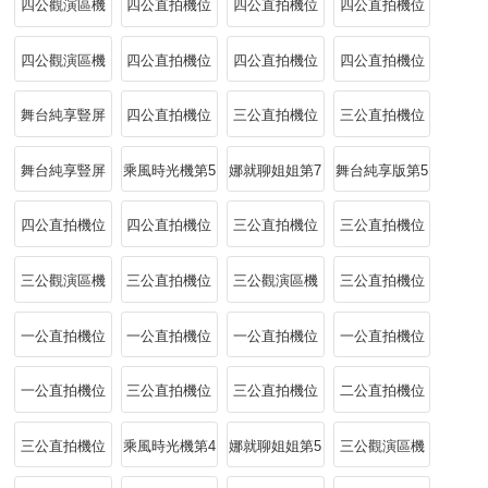
四公觀演區機
四公直拍機位
四公直拍機位
四公直拍機位
家」實錘
反轉新造型
著《普通
位中安崎莊法
中黃燦燦走心
中陳瑤沉浸式
中張月溫柔治
四公觀演區機
四公直拍機位
四公直拍機位
四公直拍機位
Disco》
被蕭薔撒嬌可
《雪人》
跟唱軟萌可愛
癒所有意難平
位下斯沉浸聆
下《海嶼你》
下陳瑤走心跟
下張月唱盡遺
舞台純享豎屏
四公直拍機位
三公直拍機位
三公直拍機位
愛到
聽《怪我更愛
唱
憾一開口就讓
直拍第5期
上陳瑤溫柔戲
下張月《另一
下曾沛慈《寶
舞台純享豎屏
乘風時光機第5
娜就聊姐姐第7
舞台純享版第5
我自己》
人淚目
腔勾勒煙雨畫
個天堂》
蓮》
直拍第4期
期
期
期
四公直拍機位
四公直拍機位
三公直拍機位
三公直拍機位
卷
上曾沛慈
上張月《鎖》
中曾沛慈《一
中張月《野心
三公觀演區機
三公直拍機位
三公觀演區機
三公直拍機位
《Susan說》
樣的月光》
家》
位下李小冉唐
下陳瑤《緣分
位中發狠了！
中陳瑤《盛夏
一公直拍機位
一公直拍機位
一公直拍機位
一公直拍機位
藝昕爲尚雯婕
一道橋》
張月團這次要
的果實》
下徐夢潔共情
下曾沛慈陪你
上徐夢潔直拍
下張月直拍互
一公直拍機位
三公直拍機位
三公直拍機位
二公直拍機位
薩頂頂花式打
奪回一切
淚灑現場
觀演不孤單
甜度超標
動舞蹈夢回了
上直擊曾沛慈
上陳瑤入戲跟
上曾沛慈在線
上張月入戲跟
三公直拍機位
乘風時光機第4
娜就聊姐姐第5
三公觀演區機
call
現場social
唱故事感拉滿
點讚
唱故事感拉滿