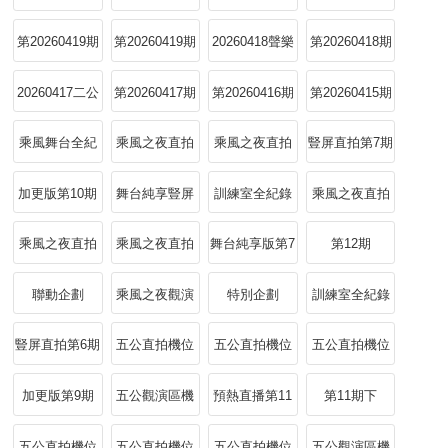
機
版
加更
第20260419期
第20260419期
20260418聲樂
第20260418期
豎屏直拍
豎屏純享
小考
20260417二公
第20260417期
第20260416期
第20260415期
組隊選曲
訓練室全紀錄
乘風舞台全紀
乘風之夜直拍
乘風之夜直拍
豎屏直拍第7期
錄
機位張月
機位曾沛慈
加更版第10期
舞台純享豎屏
訓練室全紀錄
乘風之夜直拍
直拍第7期
第6期
機位會開花的
乘風之夜直拍
乘風之夜直拍
舞台純享版第7
第12期
雲
機位陳瑤
機位Hey Girl
期
聯動企劃
乘風之夜觀演
特別企劃
訓練室全紀錄
區機位
第5期
豎屏直拍第6期
五公直拍機位
五公直拍機位
五公直拍機位
下一直很安靜
下猜不透
下怎麼說我不
加更版第9期
五公觀演區機
預熱直播第11
第11期下
愛你
位下放大招
期
五公直拍機位
五公直拍機位
五公直拍機位
五公觀演區機