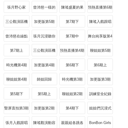
橋
堂
位下
張月野心家
曾沛慈一樣的
陳瑤盛夏的果
預熱直播第6期
月光
實
三公觀演區機
加更版第5期
第7期下
陳瑤入戲跟唱
位中
故事感拉滿
曾沛慈在線點
張月沉浸聽你
第7期中
舞台純享版第4
讚
曾是少年
期
第7期上
三公觀演區機
預熱直播第4期
聊姐姐第5期
位上
時光機第4期
加更版第4期
第6期下
第6期上
聊姐姐第4期
師姐回歸
時光機第3期
加更版第3期
第5期下
第5期上
聊姐姐第2期
訓練室全紀錄
第2期
豎屏直拍第3期
加更版第2期
第4期下
姐姐們沉浸式
張月入戲跟唱
陳瑤觀演動容
親親組各跳各
BonBon Girls