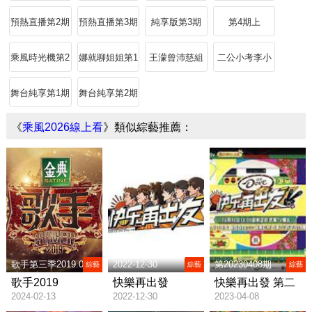
超萌捂嘴
的
預熱直播第2期
預熱直播第3期
純享版第3期
第4期上
乘風時光機第2
娜就聊姐姐第1
王濛曾沛慈組
二公小考李小
期
期
隊
冉進步大
舞台純享第1期
舞台純享第2期
《
乘風2026線上看
》類似綜藝推薦：
歌手第三季2019.04.12
2022-12-30
第20230408期
綜藝
綜藝
綜藝
期
歌手2019
快樂再出發
快樂再出發 第二
2024-02-13
2022-12-30
2023-04-08
季