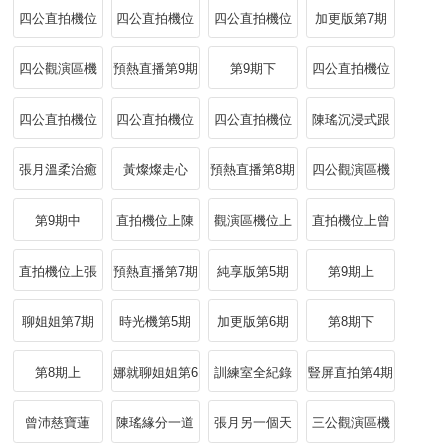
期
第4期
四公直拍機位
四公直拍機位
四公直拍機位
加更版第7期
下
下陳瑤
下張月
四公觀演區機
預熱直播第9期
第9期下
四公直拍機位
位下
中黃燦燦
四公直拍機位
四公直拍機位
四公直拍機位
陳瑤沉浸式跟
中陳瑤
中張月
中
唱軟萌可愛
張月溫柔治癒
黃燦燦走心
預熱直播第8期
四公觀演區機
所有意難平
位中
第9期中
直拍機位上陳
觀演區機位上
直拍機位上曾
瑤
唐藝昕
沛慈
直拍機位上張
預熱直播第7期
純享版第5期
第9期上
月
聊姐姐第7期
時光機第5期
加更版第6期
第8期下
第8期上
娜就聊姐姐第6
訓練室全紀錄
豎屏直拍第4期
期
第3期
曾沛慈寶蓮
陳瑤緣分一道
張月另一個天
三公觀演區機