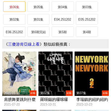
第06集
第05集
第04集
第03集
第02集
第01集
E04.251202
E05.251202
E06.251202
第6期完結
第5期
第4期
《
三傻游肯亞線上看
》類似綜藝推薦：
2021-01-15
第02集
第07集
綜藝
綜藝
綜藝
肩膀舞要跳到什麼
羅䁐錫的囉嗦囉
李瑞鎮的紐約紐約
2021-07-20
2023-10-31
2023-10-23
時候啊/언제까지 어
嗦/나영석의 나불나
2/이서진의 뉴욕뉴
깨춤을 추게 할 거
불
욕2