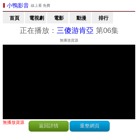
小鴨影音
線上看 免費
首頁
電視劇
電影
動漫
排行
正在播放：
三傻游肯亞
第06集
無播放資源
無播放資源
返回詳情
重整網頁