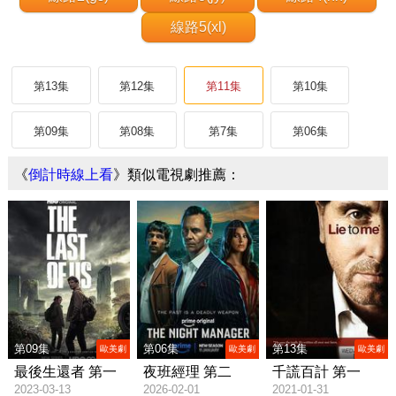
線路5(xl)
第13集
第12集
第11集
第10集
第09集
第08集
第7集
第06集
《
倒計時線上看
》類似電視劇推薦：
第09集
第06集
第13集
歐美劇
歐美劇
歐美劇
最後生還者 第一
夜班經理 第二
千謊百計 第一
2023-03-13
2026-02-01
2021-01-31
季/The Last of Us
季/The Night
季/Lie to Me