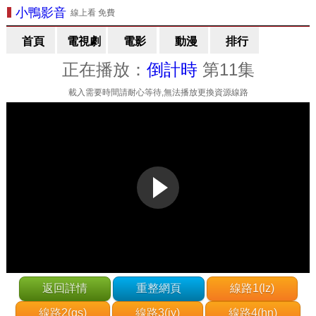
小鴨影音
線上看 免費
首頁
電視劇
電影
動漫
排行
正在播放：
倒計時
第11集
載入需要時間請耐心等待,無法播放更換資源線路
返回詳情
重整網頁
線路1(lz)
線路2(gs)
線路3(jy)
線路4(hn)