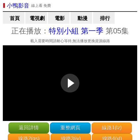
小鴨影音
線上看 免費
首頁
電視劇
電影
動漫
排行
正在播放：
特別小組 第一季
第05集
載入需要時間請耐心等待,無法播放更換資源線路
返回詳情
重整網頁
線路1(lz)
線路2(gs)
線路3(jy)
線路4(xl)