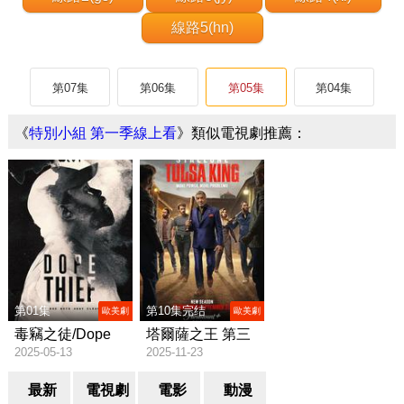
線路5(hn)
第07集
第06集
第05集
第04集
《
特別小組 第一季線上看
》類似電視劇推薦：
第01集
第10集完结
歐美劇
歐美劇
毒竊之徒/Dope
塔爾薩之王 第三
2025-05-13
2025-11-23
Thief
季/Tulsa King
Season 3
最新
電視劇
電影
動漫