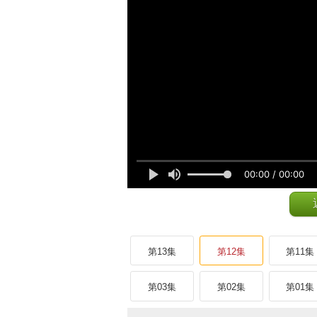
第13集
第12集
第11集
第03集
第02集
第01集