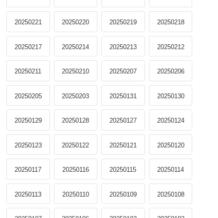
20250221
20250220
20250219
20250218
20250217
20250214
20250213
20250212
20250211
20250210
20250207
20250206
20250205
20250203
20250131
20250130
20250129
20250128
20250127
20250124
20250123
20250122
20250121
20250120
20250117
20250116
20250115
20250114
20250113
20250110
20250109
20250108