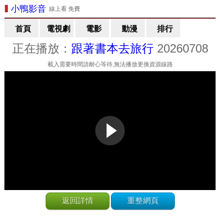
小鴨影音
線上看 免費
首頁
電視劇
電影
動漫
排行
正在播放：
跟著書本去旅行
20260708
載入需要時間請耐心等待,無法播放更換資源線路
返回詳情
重整網頁