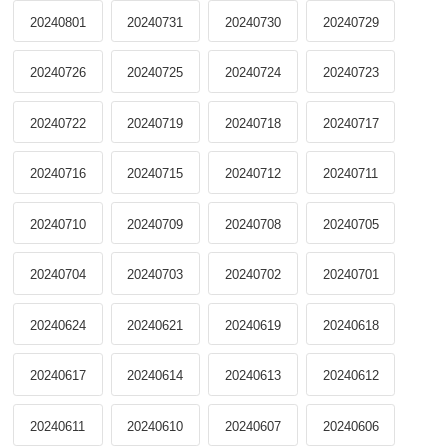
20240801
20240731
20240730
20240729
20240726
20240725
20240724
20240723
20240722
20240719
20240718
20240717
20240716
20240715
20240712
20240711
20240710
20240709
20240708
20240705
20240704
20240703
20240702
20240701
20240624
20240621
20240619
20240618
20240617
20240614
20240613
20240612
20240611
20240610
20240607
20240606