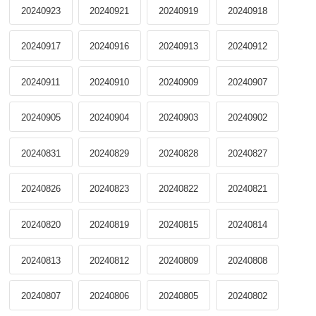
20240923
20240921
20240919
20240918
20240917
20240916
20240913
20240912
20240911
20240910
20240909
20240907
20240905
20240904
20240903
20240902
20240831
20240829
20240828
20240827
20240826
20240823
20240822
20240821
20240820
20240819
20240815
20240814
20240813
20240812
20240809
20240808
20240807
20240806
20240805
20240802