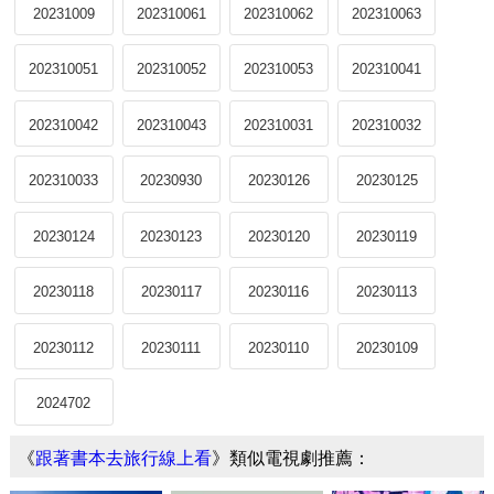
20231009
202310061
202310062
202310063
202310051
202310052
202310053
202310041
202310042
202310043
202310031
202310032
202310033
20230930
20230126
20230125
20230124
20230123
20230120
20230119
20230118
20230117
20230116
20230113
20230112
20230111
20230110
20230109
2024702
《
跟著書本去旅行線上看
》類似電視劇推薦：