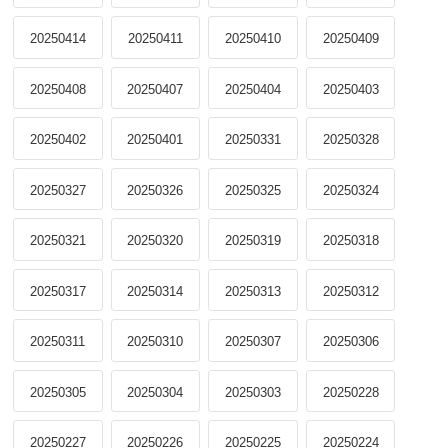
20250414
20250411
20250410
20250409
20250408
20250407
20250404
20250403
20250402
20250401
20250331
20250328
20250327
20250326
20250325
20250324
20250321
20250320
20250319
20250318
20250317
20250314
20250313
20250312
20250311
20250310
20250307
20250306
20250305
20250304
20250303
20250228
20250227
20250226
20250225
20250224