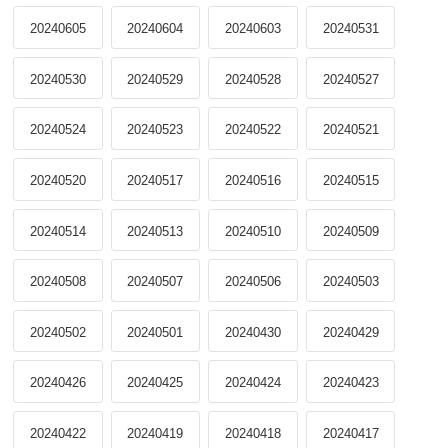
20240605
20240604
20240603
20240531
20240530
20240529
20240528
20240527
20240524
20240523
20240522
20240521
20240520
20240517
20240516
20240515
20240514
20240513
20240510
20240509
20240508
20240507
20240506
20240503
20240502
20240501
20240430
20240429
20240426
20240425
20240424
20240423
20240422
20240419
20240418
20240417