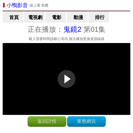
小鴨影音
線上看 免費
首頁
電視劇
電影
動漫
排行
正在播放：
鬼鏡2
第01集
載入需要時間請耐心等待,無法播放更換資源線路
返回詳情
重整網頁