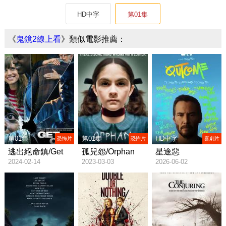
HD中字
第01集
《
鬼鏡2線上看
》類似電影推薦：
第01集
第01集
HD中字
恐怖片
恐怖片
喜劇片
逃出絕命鎮/Get
孤兒怨/Orphan
星途惡
2024-02-14
2023-03-03
2026-06-02
Out
果/Outcome