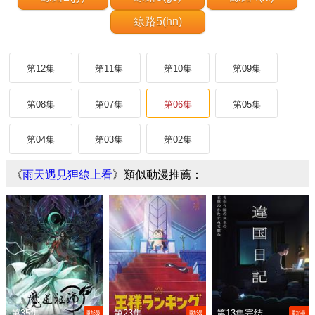
線路5(hn)
第12集
第11集
第10集
第09集
第08集
第07集
第06集
第05集
第04集
第03集
第02集
《
雨天遇見狸線上看
》類似動漫推薦：
第35集
第23集
第13集完结
動漫
動漫
動漫