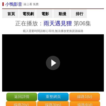
小鴨影音
線上看 免費
首頁
電視劇
電影
動漫
排行
正在播放：
雨天遇見狸
第06集
載入需要時間請耐心等待,無法播放更換資源線路
返回詳情
重整網頁
線路1(lz)
線路2(jy)
線路3(gs)
線路4(xl)